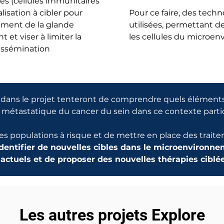
s (cellules immunitaires
lisation à cibler pour
Pour ce faire, des tech
ement de la glande
utilisées, permettant de
et viser à limiter la
les cellules du microe
dissémination
dans le projet tenteront de comprendre quels éléments 
 métastatique du cancer du sein dans ce contexte partic
des populations à risque et de mettre en place des trai
dentifier de nouvelles cibles dans le microenvironne
 actuels et de proposer des nouvelles thérapies ciblée
Les autres projets Explore