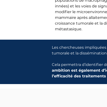
populations de macrophage
innées) et les voies de signa
modifier le microenvironn
mammaire après allaitement 
croissance tumorale et la 
métastasique.
Les chercheuses impliquées 
tumorale et la dissémination
Cela permettra d’identifier 
ambition est également d’i
l’efficacité des traitements