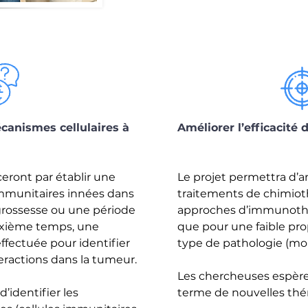
anismes cellulaires à
Améliorer l’efficacité
ront par établir une
Le projet permettra d’am
immunitaires innées dans
traitements de chimioth
 grossesse ou une période
approches d’immunothé
uxième temps, une
que pour une faible pro
effectuée pour identifier
type de pathologie (moi
nteractions dans la tumeur.
Les chercheuses espèr
’identifier les
terme de nouvelles théra