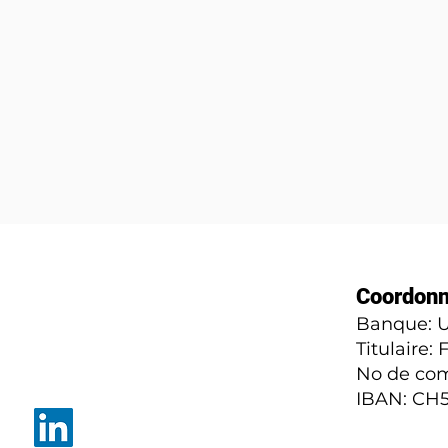
Coordonn
Banque: U
Titulaire:
No de com
IBAN: CH5