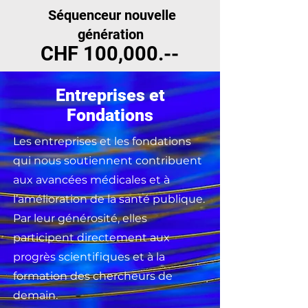
Séquenceur nouvelle
génération
CHF 100,000.--
Entreprises et
Fondations
Les entreprises et les fondations
qui nous soutiennent contribuent
aux avancées médicales et à
l’amélioration de la santé publique.
Par leur générosité, elles
participent directement aux
progrès scientifiques et à la
formation des chercheurs de
demain.