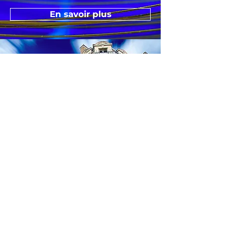
En savoir plus
Legs et héritages
Inscrivez votre générosité au
En savoir plus
cœur des enjeux scientifiques
humains du 21e siècle…
Exonérée de droits de
succession, la Fondation
Pasteur Suisse est habilitée à