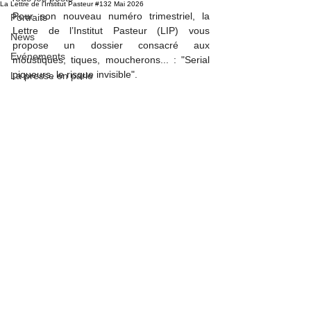
La Lettre de l'Institut Pasteur #132 Mai 2026
Pour son nouveau numéro trimestriel, la 
Portraits
Lettre de l’Institut Pasteur (LIP) vous 
News
propose un dossier consacré aux 
Evénements
moustiques, tiques, moucherons... : "Serial 
piqueurs, le risque invisible".
La presse en parle