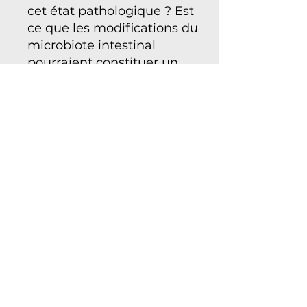
cet état pathologique ? Est
ce que les modifications du
microbiote intestinal
pourraient constituer un
nouveau levier
thérapeutique pour traiter
les maladies du cerveau ou,
à tout le moins, pour
améliorer leur diagnostic ?
La Fondation Pasteur
Suisse et l'Institut Pasteur
remercient
chaleureusement
les membres du Conseil de
la Fondation G. pour leur
généreux soutien