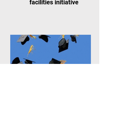
facilities initiative
Internationales
Doktorandenprogram
m Pasteur