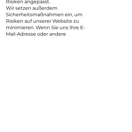
Risiken angepasst.
Wir setzen außerdem
Sicherheitsmaßnahmen ein, um
Risiken auf unserer Website zu
minimieren. Wenn Sie uns Ihre E-
Mail-Adresse oder andere
Kontaktinformationen oder
personenbezogene Daten
elektronisch mitteilen, erteilen Sie
uns die Erlaubnis, Sie über diese
Kommunikationskanäle zu
kontaktieren. Wir respektieren
Ihre Kommunikationspräferenzen.
Es ist wichtig zu beachten, dass
Sie die mit diesem elektronischen
Austausch verbundenen Risiken
tragen.
10. Welche Rechte haben
Sie hinsichtlich der